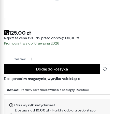
Zapakuj na prezent
(+30,00 zł)
Opcjonalne
125,00 zł
Najniższa cena z 30 dni przed obniżką:
199,90 zł
Promocja trwa do 16 sierpnia 2026
zestaw
Dodaj do koszyka
Dostępność:
w magazynie, wysyłka na bieżąco
UWAGA:
Produkty personalizowane nie podlegają zwrotowi
Czas wysyłki:
natychmiast
Dostawa
od 10,00 zł
- Punkty odbioru osobistego