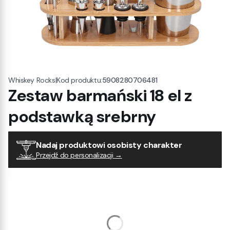
|
Kod produktu:
5908280706481
Whiskey Rocks
Zestaw barmański 18 el z
podstawką srebrny
Nadaj produktowi osobisty charakter
Przejdź do personalizacji →
Wybierz wariant produktu:
Poszczególne warianty mogą różnić się ceną
Tekst do graweru
(+30,00 zł)
Opcjonalne