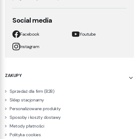
Social media
Facebook
Youtube
Instagram
Linki w stopce
ZAKUPY
Sprzedaż dla firm (B2B)
Sklep stacjonarny
Personalizowane produkty
Sposoby i koszty dostawy
Metody płatności
Polityka cookies