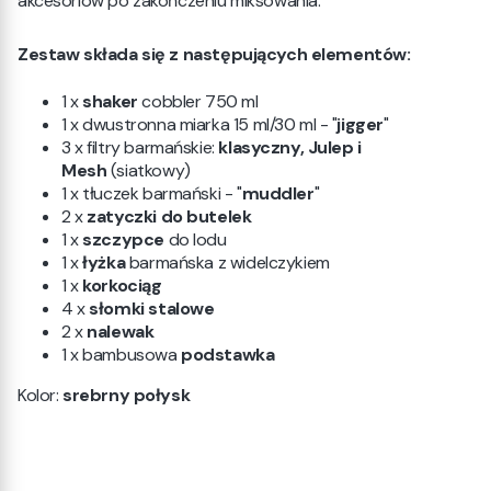
akcesoriów po zakończeniu miksowania.
Zestaw składa się z następujących elementów:
1 x
shaker
cobbler 750 ml
1 x dwustronna miarka 15 ml/30 ml - "
jigger
"
3 x filtry barmańskie:
klasyczny, Julep i
Mesh
(siatkowy)
1 x tłuczek barmański - "
muddler
"
2 x
zatyczki do butelek
1 x
szczypce
do lodu
1 x
łyżka
barmańska z widelczykiem
1 x
korkociąg
4 x
słomki stalowe
2 x
nalewak
1 x bambusowa
podstawka
Kolor:
srebrny połysk