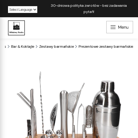
30-dniowa polityka zwrotów - bez zadawania
pytań!
Powered by
ocks
Bar & Koktajle
Zestawy barmańskie
Prezentowe zestawy barmańskie