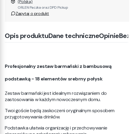
(Polska)
ORLEN Paczka oraz DPD Pickup
Zapytaj o produkt
Opis produktu
Dane techniczne
Opinie
Bezp
Profesjonalny zestaw barmański z bambusową
podstawką - 18 elementów srebrny połysk
Zestaw barmański jest idealnym rozwiązaniem do
zastosowania w każdym nowoczesnym domu.
Twoi goście będą zaskoczeni oryginalnym sposobem
przygotowywania drinków.
Podstawka ułatwia organizację i przechowywanie