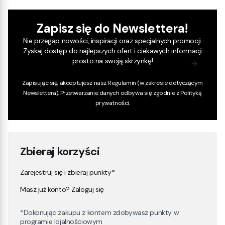
Zapisz się do Newslettera!
Nie przegap nowości, inspiracji oraz specjalnych promocji.
Zyskaj dostęp do najlepszych ofert i ciekawych informacji
prosto na swoją skrzynkę!
Zapisując się, akceptujesz nasz
Regulamin
(w zakresie dotyczącym
Newslettera). Przetwarzanie danych odbywa się zgodnie z
Polityką
prywatności
.
Zbieraj korzyści
Zarejestruj się i zbieraj punkty*
Masz już konto? Zaloguj się
*Dokonując zakupu z kontem zdobywasz punkty w
programie lojalnościowym