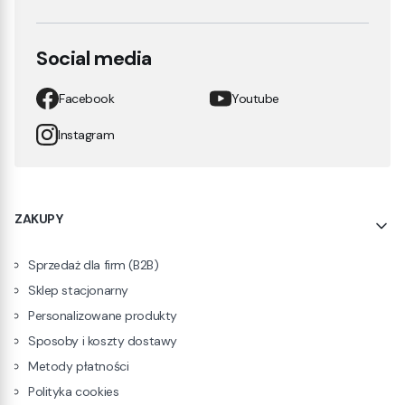
Social media
Facebook
Youtube
Instagram
Linki w stopce
ZAKUPY
Sprzedaż dla firm (B2B)
Sklep stacjonarny
Personalizowane produkty
Sposoby i koszty dostawy
Metody płatności
Polityka cookies