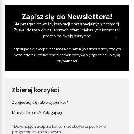
Zapisz się do Newslettera!
Nie przegap nowości, inspiracji oraz specjalnych promocji.
Zyskaj dostęp do najlepszych ofert i ciekawych informacji
prosto na swoją skrzynkę!
Zapisując się, akceptujesz nasz
Regulamin
(w zakresie dotyczącym
Newslettera). Przetwarzanie danych odbywa się zgodnie z
Polityką
prywatności
.
Zbieraj korzyści
Zarejestruj się i zbieraj punkty*
Masz już konto? Zaloguj się
*Dokonując zakupu z kontem zdobywasz punkty w
programie lojalnościowym