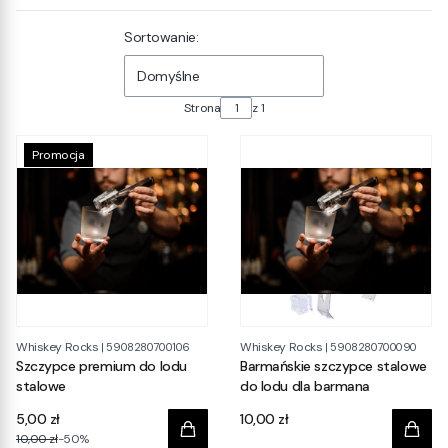
Lista produktów
Sortowanie:
Domyślne
Strona
z 1
Promocja
Whiskey Rocks
Whiskey Rocks
|
5908280700106
|
5908280700090
Szczypce premium do lodu
Barmańskie szczypce stalowe
stalowe
do lodu dla barmana
Cena
5,00 zł
10,00 zł
10,00 zł
-50%