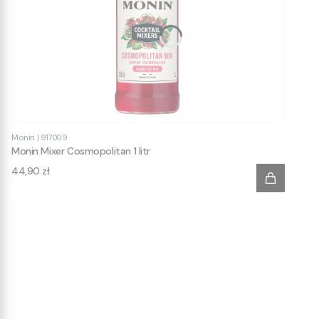
Monin
|
917009
Monin Mixer Cosmopolitan 1 litr
Cena
44,90 zł