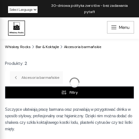
30-dniowa polityka zwrotów - bez zadawania
pytań!
Powered by
Whiskey Rocks
Bar & Koktajle
Akcesoria barmańskie
Produkty:
2
Akcesoria barmańskie
Filtry
Szczypce ułatwiają pracę barmana oraz pozwalają w przygotować drinka w
sposób stylowy, profesjonalny oraz higieniczny. Dzięki nim można dodać do
shakera czy szkła koktajlowego kostki lodu, plasterki cytrusów czy też listki
mięty.