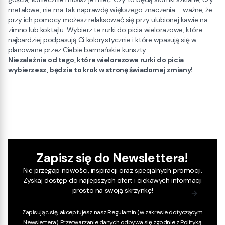
metalowe, nie ma tak naprawdę większego znaczenia – ważne, że
przy ich pomocy możesz relaksować się przy ulubionej kawie na
zimno lub koktajlu. Wybierz te rurki do picia wielorazowe, które
najbardziej podpasują Ci kolorystycznie i które wpasują się w
planowane przez Ciebie barmańskie kunszty.
Niezależnie od tego, które wielorazowe rurki do picia
wybierzesz, będzie to krok w stronę świadomej zmiany!
Zapisz się do Newslettera!
Nie przegap nowości, inspiracji oraz specjalnych promocji.
Zyskaj dostęp do najlepszych ofert i ciekawych informacji
prosto na swoją skrzynkę!
Zapisując się, akceptujesz nasz
Regulamin
(w zakresie dotyczącym
Newslettera). Przetwarzanie danych odbywa się zgodnie z
Polityką