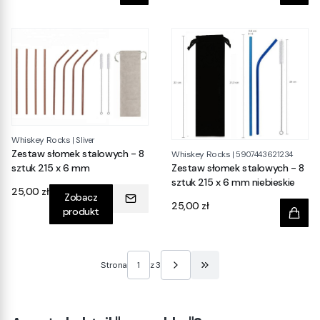
Whiskey Rocks
|
Sliver
Zestaw słomek stalowych - 8
Whiskey Rocks
|
5907443621234
sztuk 215 x 6 mm
Zestaw słomek stalowych - 8
sztuk 215 x 6 mm niebieskie
Cena
25,00 zł
Zobacz
Cena
25,00 zł
produkt
Strona
z 3
Przejdź do ostatniej stro