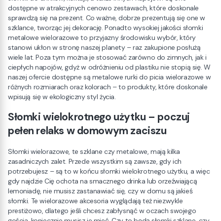
dostępne w atrakcyjnych cenowo zestawach, które doskonale
sprawdzą się na prezent. Co ważne, dobrze prezentują się one w
szklance, tworząc jej dekorację. Ponadto wysokiej jakości słomki
metalowe wielorazowe to przyjazny środowisku wybór, który
stanowi ukłon w stronę naszej planety – raz zakupione posłużą
wiele lat. Poza tym można je stosować zarówno do zimnych, jak i
ciepłych napojów, gdyż w odróżnieniu od plastiku nie stopią się. W
naszej ofercie dostępne są metalowe rurki do picia wielorazowe w
różnych rozmiarach oraz kolorach – to produkty, które doskonale
wpisują się w ekologiczny styl życia.
Słomki wielokrotnego użytku – poczuj
pełen relaks w domowym zaciszu
Słomki wielorazowe, te szklane czy metalowe, mają kilka
zasadniczych zalet. Przede wszystkim są zawsze, gdy ich
potrzebujesz – są to w końcu słomki wielokrotnego użytku, a więc
gdy najdzie Cię ochota na smacznego drinka lub orzeźwiającą
lemoniadę, nie musisz zastanawiać się, czy w domu są jakieś
słomki. Te wielorazowe akcesoria wyglądają też niezwykle
prestiżowo, dlatego jeśli chcesz zabłysnąć w oczach swojego
gościa, koniecznie musisz je mieć. Czy to będą słomki szklane, czy