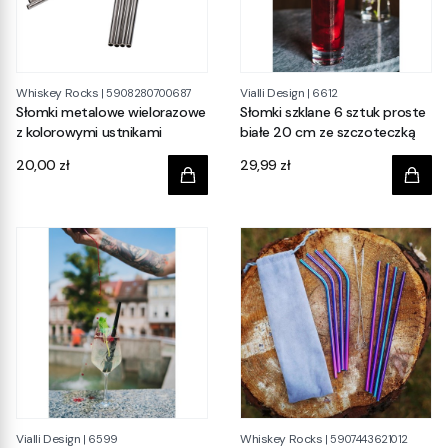
Whiskey Rocks
Vialli Design
|
5908280700687
|
6612
Słomki metalowe wielorazowe
Słomki szklane 6 sztuk proste
z kolorowymi ustnikami
białe 20 cm ze szczoteczką
Cena
Cena
20,00 zł
29,99 zł
Vialli Design
Whiskey Rocks
|
6599
|
5907443621012