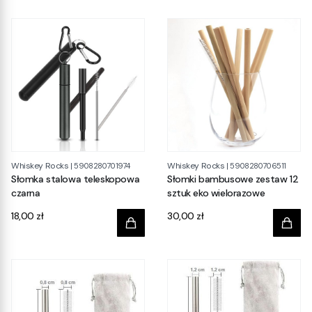
Whiskey Rocks
Whiskey Rocks
|
5908280701974
|
5908280706511
Słomka stalowa teleskopowa
Słomki bambusowe zestaw 12
czarna
sztuk eko wielorazowe
Cena
Cena
18,00 zł
30,00 zł