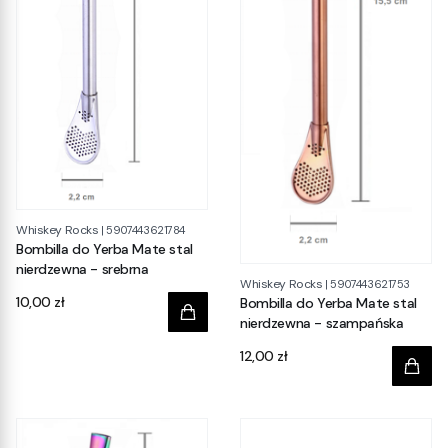
Whiskey Rocks
|
5907443621784
Bombilla do Yerba Mate stal
nierdzewna - srebrna
Whiskey Rocks
|
5907443621753
Cena
10,00 zł
Bombilla do Yerba Mate stal
nierdzewna - szampańska
Cena
12,00 zł