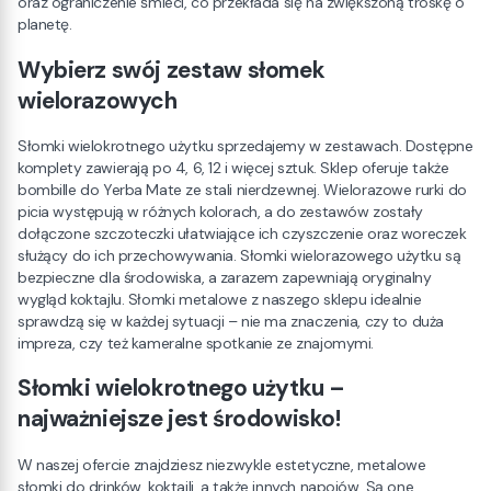
oraz ograniczenie śmieci, co przekłada się na zwiększoną troskę o
planetę.
Wybierz swój zestaw słomek
wielorazowych
Słomki wielokrotnego użytku sprzedajemy w zestawach. Dostępne
komplety zawierają po 4, 6, 12 i więcej sztuk. Sklep oferuje także
bombille do Yerba Mate ze stali nierdzewnej. Wielorazowe rurki do
picia występują w różnych kolorach, a do zestawów zostały
dołączone szczoteczki ułatwiające ich czyszczenie oraz woreczek
służący do ich przechowywania. Słomki wielorazowego użytku są
bezpieczne dla środowiska, a zarazem zapewniają oryginalny
wygląd koktajlu. Słomki metalowe z naszego sklepu idealnie
sprawdzą się w każdej sytuacji – nie ma znaczenia, czy to duża
impreza, czy też kameralne spotkanie ze znajomymi.
Słomki wielokrotnego użytku –
najważniejsze jest środowisko!
W naszej ofercie znajdziesz niezwykle estetyczne, metalowe
słomki do drinków, koktajli, a także innych napojów. Są one