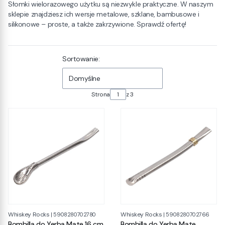
Słomki wielorazowego użytku są niezwykle praktyczne. W naszym
sklepie znajdziesz ich wersje metalowe, szklane, bambusowe i
silikonowe – proste, a także zakrzywione. Sprawdź ofertę!
Lista produktów
Sortowanie:
Domyślne
Strona
z 3
Whiskey Rocks
Whiskey Rocks
|
5908280702780
|
5908280702766
Bombilla do Yerba Mate 16 cm
Bombilla do Yerba Mate