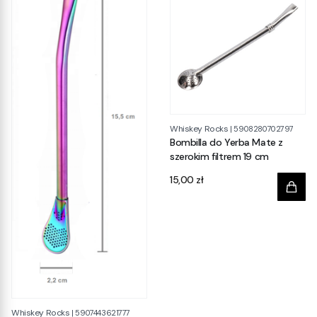
Whiskey Rocks
|
5908280702797
Bombilla do Yerba Mate z
szerokim filtrem 19 cm
Cena
15,00 zł
Whiskey Rocks
|
5907443621777