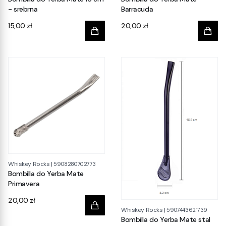
- srebrna
Barracuda
Cena
Cena
15,00 zł
20,00 zł
Whiskey Rocks
|
5908280702773
Bombilla do Yerba Mate
Primavera
Cena
20,00 zł
Whiskey Rocks
|
5907443621739
Bombilla do Yerba Mate stal