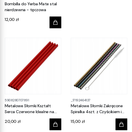
Bombilla do Yerba Mate stal
nierdzewna - tęczowa
Cena
12,00 zł
5908280707891
_17192464137
Metalowe Słomki Kształt
Metalowe Słomki Zakręcone
Serca Czerwone Idealne na
Spiralka 4szt. z Czyścikiem i
Walentynki Prezent 4szt.
Etui Wielokolorowe
Cena
Cena
20,00 zł
15,00 zł