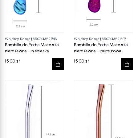
Whiskey Rocks
Whiskey Rocks
|
5907443621746
|
5907443621807
Bombilla do Yerba Mate stal
Bombilla do Yerba Mate stal
nierdzewna - niebieska
nierdzewna - purpurowa
Cena
Cena
15,00 zł
15,00 zł