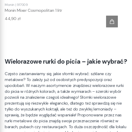
Monin
|
917009
Monin Mixer Cosmopolitan 1 litr
Cena
44,90 zł
Wielorazowe rurki do picia – jakie wybrać?
Często zastanawiamy się, jakie słomki wybrać: szklane czy
metalowe? To zależy już od osobistych predyspozycji oraz
upodobań. W naszym asortymencie znajdziesz wielorazowe rurki
do picia w różnych kolorach, a także wymiarach – szeroki wybór
pozwoli na znalezienie czegoś idealnego! Słomki wielorazowe
prezentują się niezwykle elegancko, dlatego też sprawdzą się nie
tylko do wyszukanych koktajli, ale też do zwykłej lemoniady –
sprawią, że będzie wyglądać wspaniale! Proponowane przez nas
rurki metalowe do picia znajdą swoje przeznaczenie również w
barach, pubach czy restauracjach. To duża oszczędność dla lokalu