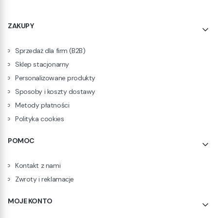
Linki w stopce
ZAKUPY
Sprzedaż dla firm (B2B)
Sklep stacjonarny
Personalizowane produkty
Sposoby i koszty dostawy
Metody płatności
Polityka cookies
POMOC
Kontakt z nami
Zwroty i reklamacje
MOJE KONTO