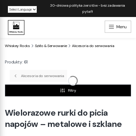
30-dniowa polityka zwrotów - bez zadawania
pytań!
Powered by
Whiskey Rocks
Szkło & Serwowanie
Akcesoria do serwowania
Produkty:
61
Akcesoria do serwowania
Filtry
Wielorazowe rurki do picia
napojów – metalowe i szklane