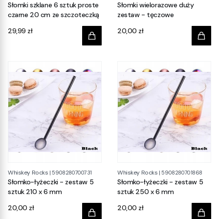
Słomki szklane 6 sztuk proste
Słomki wielorazowe duży
czarne 20 cm ze szczoteczką
zestaw - tęczowe
Cena
Cena
29,99 zł
20,00 zł
Whiskey Rocks
Whiskey Rocks
|
5908280700731
|
5908280701868
Słomko-łyżeczki - zestaw 5
Słomko-łyżeczki - zestaw 5
sztuk 210 x 6 mm
sztuk 250 x 6 mm
Cena
Cena
20,00 zł
20,00 zł