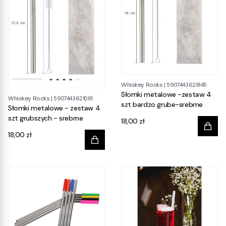
Whiskey Rocks
|
5907443621845
Słomki metalowe -zestaw 4
Whiskey Rocks
|
5907443621081
szt bardzo grube-srebrne
Słomki metalowe - zestaw 4
szt grubszych - srebrne
Cena
18,00 zł
Cena
18,00 zł