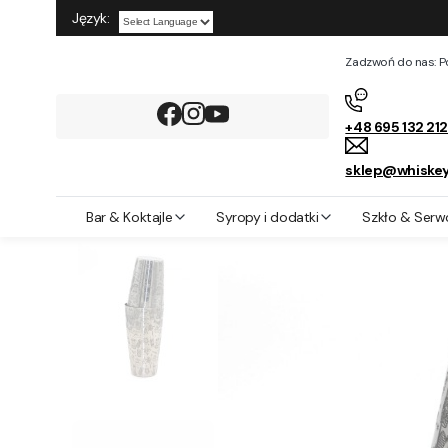
Język:
Powered by
Zadzwoń do nas: Pon
+48 695 132 21
sklep@whiskey
Whiskey Rocks
Bar & Koktajle
Shakery barmańskie
Shakery bo
Bar & Koktajle
Syropy i dodatki
Szkło & Serw