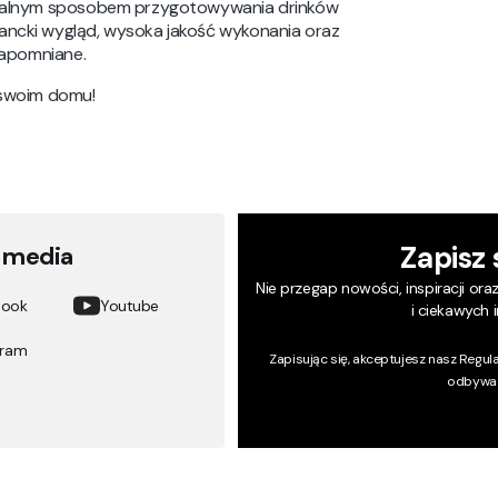
ginalnym sposobem przygotowywania drinków
ancki wygląd, wysoka jakość wykonania oraz
zapomniane.
 swoim domu!
Zapisz 
l media
Nie przegap nowości, inspiracji ora
book
Youtube
i ciekawych 
gram
Zapisując się, akceptujesz nasz
Regul
odbywa 