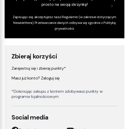
prosto na swoją skrzynkę!
Zapisując się, akceptujesz nasz
Regulamin
(w zakresie dotyczącym
Newslettera). Przetwarzanie danych odbywa się zgodnie z
Polityką
prywatności
.
Zbieraj korzyści
Zarejestruj się i zbieraj punkty*
Masz już konto? Zaloguj się
*Dokonując zakupu z kontem zdobywasz punkty w
programie lojalnościowym
Social media