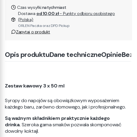
Czas wysyłki:
natychmiast
Dostawa
od 10,00 zł
- Punkty odbioru osobistego
(Polska)
ORLEN Paczka oraz DPD Pickup
Zapytaj o produkt
Opis produktu
Dane techniczne
Opinie
Bezp
Zestaw kawowy 3 x 50 ml
Syropy do napojów są obowiązkowym wyposażeniem
każdego baru, zarówno domowego, jak i profesjonalnego.
Są ważnym składnikiem praktycznie każdego
drinka.
Szeroka gama smaków pozwala skomponować
dowolny koktajl.