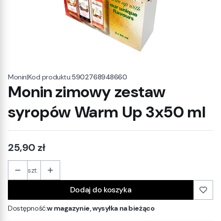
|
Kod produktu:
5902768948660
Monin
Monin zimowy zestaw
syropów Warm Up 3x50 ml
Cena
25,90 zł
szt.
Dodaj do koszyka
Dostępność:
w magazynie, wysyłka na bieżąco