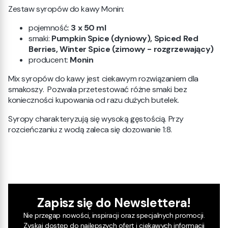
Zestaw syropów do kawy Monin:
pojemność:
3 x 50 ml
smaki:
Pumpkin Spice (dyniowy), Spiced Red
Berries, Winter Spice (zimowy - rozgrzewający)
producent:
Monin
Mix syropów do kawy jest ciekawym rozwiązaniem dla
smakoszy. Pozwala przetestować różne smaki bez
konieczności kupowania od razu dużych butelek.
Syropy charakteryzują się wysoką gęstością. Przy
rozcieńczaniu z wodą zaleca się dozowanie 1:8.
Zapisz się do Newslettera!
Nie przegap nowości, inspiracji oraz specjalnych promocji.
Zyskaj dostęp do najlepszych ofert i ciekawych informacji