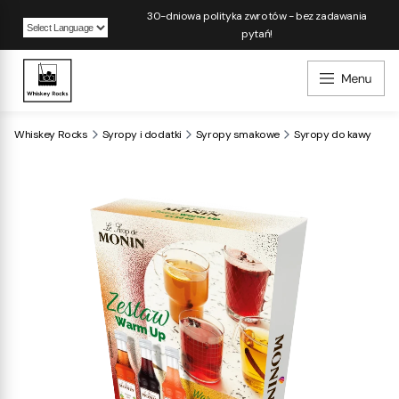
30-dniowa polityka zwrotów - bez zadawania
pytań!
Powered by
Whiskey Rocks
Syropy i dodatki
Syropy smakowe
Syropy do kawy