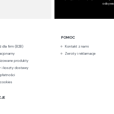
odbywa 
w stopce
POMOC
 dla firm (B2B)
Kontakt z nami
acjonarny
Zwroty i reklamacje
lizowane produkty
 i koszty dostawy
płatności
 cookies
CJE
e