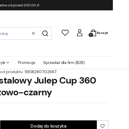
łatna od ponad 200,00 zł
Produkty w koszyku
Koszyk
Wyczyść
Szukaj
yle
Promocje
Sprzedaż dla firm (B2B)
od produktu:
5908280702667
stalowy Julep Cup 360
zowo-czarny
Dodaj do koszyka