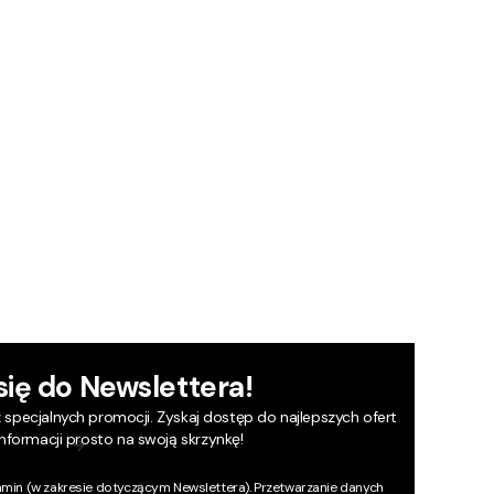
się do Newslettera!
z specjalnych promocji. Zyskaj dostęp do najlepszych ofert
informacji prosto na swoją skrzynkę!
amin
(w zakresie dotyczącym Newslettera). Przetwarzanie danych