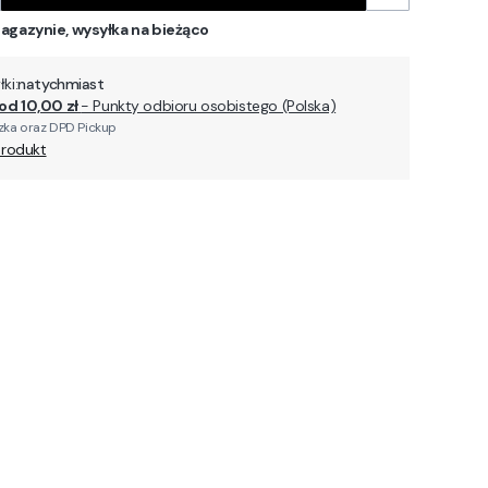
agazynie, wysyłka na bieżąco
ki:
natychmiast
od 10,00 zł
- Punkty odbioru osobistego (Polska)
ka oraz DPD Pickup
produkt