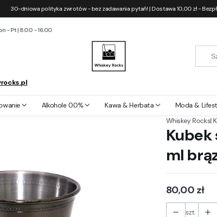
30-dniowa polityka zwrotów - bez zadawania pytań! | Dostawa 10,00 zł - Bezp
 - Pt | 8:00 - 16:00
2
rocks.pl
owy Julep Cup 360 ml brązowo-czarny
owanie
Alkohole 0.0%
Kawa & Herbata
Moda & Lifest
|
K
Whiskey Rocks
Kubek 
ml brą
Cena
80,00 zł
szt.