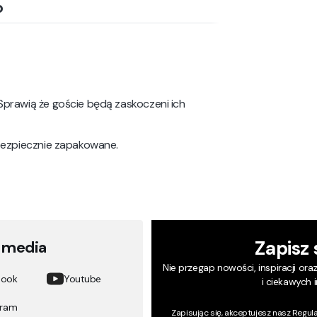
o
Sprawią że goście będą zaskoczeni ich
 bezpiecznie zapakowane.
Zapisz 
l media
Nie przegap nowości, inspiracji ora
book
Youtube
i ciekawych 
gram
Zapisując się, akceptujesz nasz
Regul