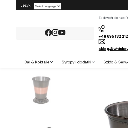
Język:
Powered by
Zadzwoń do nas: Pon
+48 695 132 21
sklep@whiskey
Whiskey Rocks
Bar & Koktajle
Shakery barmańskie
Kubek stal
Bar & Koktajle
Syropy i dodatki
Szkło & Serw