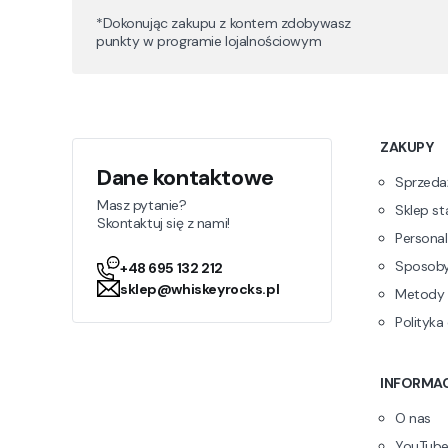
*Dokonując zakupu z kontem zdobywasz
punkty w programie lojalnościowym
Linki 
ZAKUPY
Dane kontaktowe
Sprzedaż
Masz pytanie?
Sklep st
Skontaktuj się z nami!
Persona
Sposoby
+48 695 132 212
sklep@whiskeyrocks.pl
Metody 
Polityka
INFORMA
O nas
YouTub