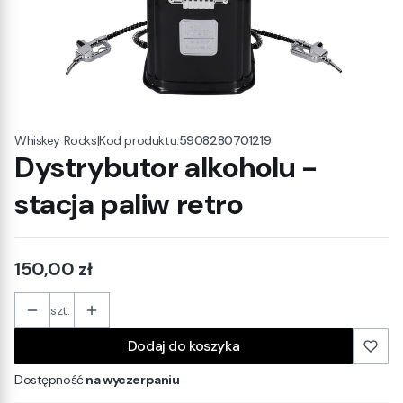
|
Kod produktu:
5908280701219
Whiskey Rocks
Dystrybutor alkoholu -
stacja paliw retro
Cena
150,00 zł
szt.
Dodaj do koszyka
Dostępność:
na wyczerpaniu