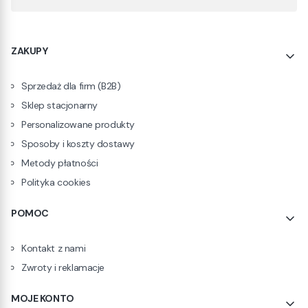
Linki w stopce
ZAKUPY
Sprzedaż dla firm (B2B)
Sklep stacjonarny
Personalizowane produkty
Sposoby i koszty dostawy
Metody płatności
Polityka cookies
POMOC
Kontakt z nami
Zwroty i reklamacje
MOJE KONTO