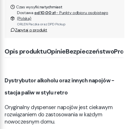
Czas wysyłki:
natychmiast
Dostawa
od 10,00 zł
- Punkty odbioru osobistego
(Polska)
ORLEN Paczka oraz DPD Pickup
Zapytaj o produkt
Opis produktu
Opinie
Bezpieczeństwo
Prod
Dystrybutor alkoholu oraz innych napojów -
stacja paliw w stylu retro
Oryginalny dyspenser napojów jest ciekawym
rozwiązaniem do zastosowania w każdym
nowoczesnym domu.