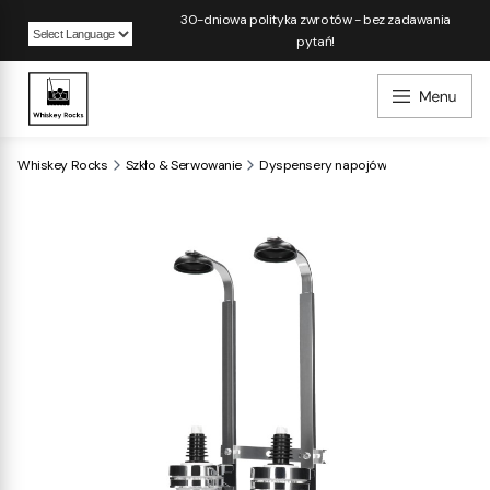
30-dniowa polityka zwrotów - bez zadawania
pytań!
Powered by
Whiskey Rocks
Szkło & Serwowanie
Dyspensery napojów