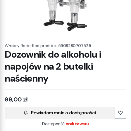
|
Kod produktu:
5908280707525
Whiskey Rocks
Dozownik do alkoholu i
napojów na 2 butelki
naścienny
Cena
99,00 zł
Powiadom mnie o dostępności
Dostępność:
brak towaru