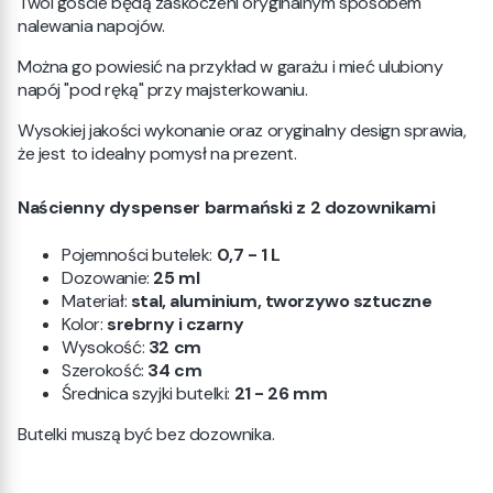
Twoi goście będą zaskoczeni oryginalnym sposobem
nalewania napojów.
Można go powiesić na przykład w garażu i mieć ulubiony
napój "pod ręką" przy majsterkowaniu.
Wysokiej jakości wykonanie oraz oryginalny design sprawia,
że jest to idealny pomysł na prezent.
Naścienny dyspenser barmański z 2 dozownikami
Pojemności butelek:
0,7 - 1 L
Dozowanie:
25 ml
Materiał:
stal, aluminium, tworzywo sztuczne
Kolor:
srebrny i czarny
Wysokość:
32 cm
Szerokość:
34 cm
Średnica szyjki butelki:
21 - 26 mm
Butelki muszą być bez dozownika.