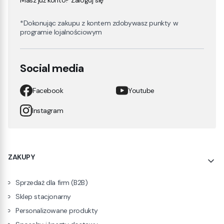
*Dokonując zakupu z kontem zdobywasz punkty w
programie lojalnościowym
Social media
Facebook
Youtube
Instagram
Linki w stopce
ZAKUPY
Sprzedaż dla firm (B2B)
Sklep stacjonarny
Personalizowane produkty