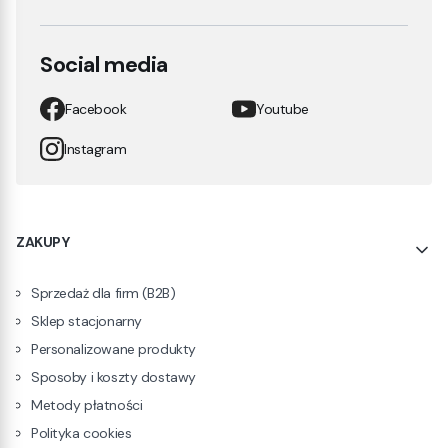
Social media
Facebook
Youtube
Instagram
Linki w stopce
ZAKUPY
Sprzedaż dla firm (B2B)
Sklep stacjonarny
Personalizowane produkty
Sposoby i koszty dostawy
Metody płatności
Polityka cookies