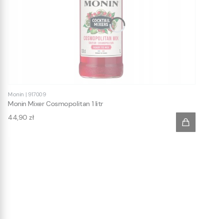
Monin
|
917009
Monin Mixer Cosmopolitan 1 litr
Cena
44,90 zł