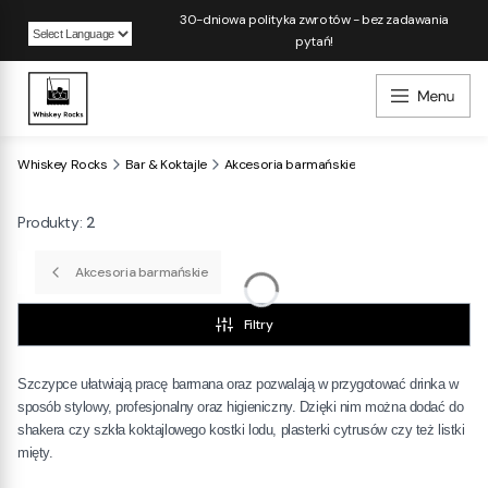
30-dniowa polityka zwrotów - bez zadawania
pytań!
Powered by
Whiskey Rocks
Bar & Koktajle
Akcesoria barmańskie
Produkty:
2
Akcesoria barmańskie
Filtry
Szczypce ułatwiają pracę barmana oraz pozwalają w przygotować drinka w
sposób stylowy, profesjonalny oraz higieniczny. Dzięki nim można dodać do
shakera czy szkła koktajlowego kostki lodu, plasterki cytrusów czy też listki
mięty.