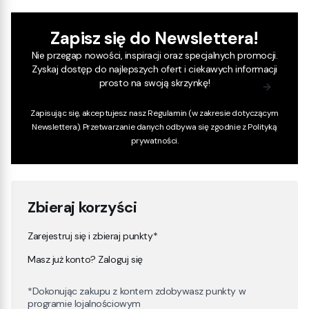
Zapisz się do Newslettera!
Nie przegap nowości, inspiracji oraz specjalnych promocji.
Zyskaj dostęp do najlepszych ofert i ciekawych informacji
prosto na swoją skrzynkę!
Zapisując się, akceptujesz nasz
Regulamin
(w zakresie dotyczącym
Newslettera). Przetwarzanie danych odbywa się zgodnie z
Polityką
prywatności
.
Zbieraj korzyści
Zarejestruj się i zbieraj punkty*
Masz już konto? Zaloguj się
*Dokonując zakupu z kontem zdobywasz punkty w
programie lojalnościowym