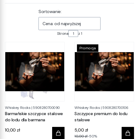
Lista produktów
Sortowanie:
Cena: od najwyższej
Strona
z 1
Promocja
Whiskey Rocks
Whiskey Rocks
|
5908280700090
|
5908280700106
Barmańskie szczypce stalowe
Szczypce premium do lodu
do lodu dla barmana
stalowe
Cena
10,00 zł
5,00 zł
10,00 zł
-50%