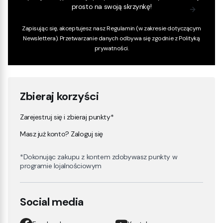
prosto na swoją skrzynkę!
Zapisując się, akceptujesz nasz
Regulamin
(w zakresie dotyczącym
Newslettera). Przetwarzanie danych odbywa się zgodnie z
Polityką
prywatności
.
Zbieraj korzyści
Zarejestruj się i zbieraj punkty*
Masz już konto? Zaloguj się
*Dokonując zakupu z kontem zdobywasz punkty w
programie lojalnościowym
Social media