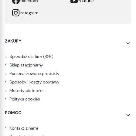
Facebook
Youtube
Instagram
Linki w stopce
ZAKUPY
Sprzedaż dla firm (B2B)
Sklep stacjonarny
Personalizowane produkty
Sposoby i koszty dostawy
Metody płatności
Polityka cookies
POMOC
Kontakt z nami