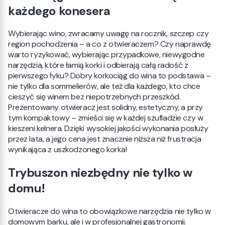
każdego konesera
Wybierając wino, zwracamy uwagę na rocznik, szczep czy
region pochodzenia – a co z otwieraczem? Czy naprawdę
warto ryzykować, wybierając przypadkowe, niewygodne
narzędzia, które łamią korki i odbierają całą radość z
pierwszego łyku? Dobry korkociąg do wina to podstawa –
nie tylko dla sommelierów, ale też dla każdego, kto chce
cieszyć się winem bez niepotrzebnych przeszkód.
Prezentowany otwieracz jest solidny, estetyczny, a przy
tym kompaktowy – zmieści się w każdej szufladzie czy w
kieszeni kelnera. Dzięki wysokiej jakości wykonania posłuży
przez lata, a jego cena jest znacznie niższa niż frustracja
wynikająca z uszkodzonego korka!
Trybuszon niezbędny nie tylko w
domu!
Otwieracze do wina to obowiązkowe narzędzia nie tylko w
domowym barku, ale i w profesjonalnej gastronomii.