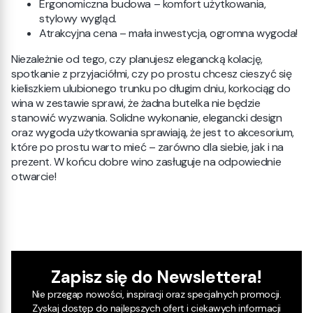
Ergonomiczna budowa – komfort użytkowania,
stylowy wygląd.
Atrakcyjna cena – mała inwestycja, ogromna wygoda!
Niezależnie od tego, czy planujesz elegancką kolację,
spotkanie z przyjaciółmi, czy po prostu chcesz cieszyć się
kieliszkiem ulubionego trunku po długim dniu, korkociąg do
wina w zestawie sprawi, że żadna butelka nie będzie
stanowić wyzwania. Solidne wykonanie, elegancki design
oraz wygoda użytkowania sprawiają, że jest to akcesorium,
które po prostu warto mieć – zarówno dla siebie, jak i na
prezent. W końcu dobre wino zasługuje na odpowiednie
otwarcie!
Zapisz się do Newslettera!
Nie przegap nowości, inspiracji oraz specjalnych promocji.
Zyskaj dostęp do najlepszych ofert i ciekawych informacji