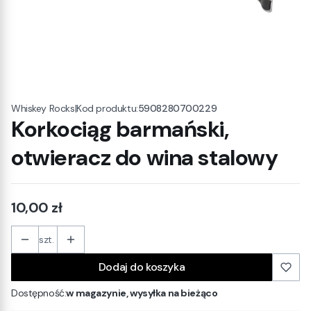
|
Kod produktu:
5908280700229
Whiskey Rocks
Korkociąg barmański,
otwieracz do wina stalowy
Cena
10,00 zł
szt.
Dodaj do koszyka
Dostępność:
w magazynie, wysyłka na bieżąco