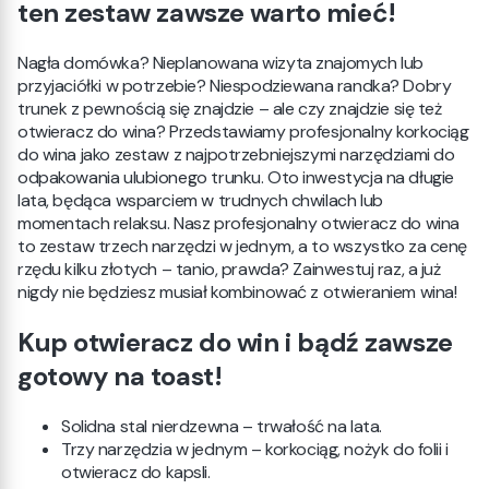
ten zestaw zawsze warto mieć!
Nagła domówka? Nieplanowana wizyta znajomych lub
przyjaciółki w potrzebie? Niespodziewana randka? Dobry
trunek z pewnością się znajdzie – ale czy znajdzie się też
otwieracz do wina? Przedstawiamy profesjonalny korkociąg
do wina jako zestaw z najpotrzebniejszymi narzędziami do
odpakowania ulubionego trunku. Oto inwestycja na długie
lata, będąca wsparciem w trudnych chwilach lub
momentach relaksu. Nasz profesjonalny otwieracz do wina
to zestaw trzech narzędzi w jednym, a to wszystko za cenę
rzędu kilku złotych – tanio, prawda? Zainwestuj raz, a już
nigdy nie będziesz musiał kombinować z otwieraniem wina!
Kup otwieracz do win i bądź zawsze
gotowy na toast!
Solidna stal nierdzewna – trwałość na lata.
Trzy narzędzia w jednym – korkociąg, nożyk do folii i
otwieracz do kapsli.