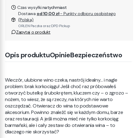
Czas wysyłki:
natychmiast
Dostawa
od 10,00 zł
- Punkty odbioru osobistego
(Polska)
ORLEN Paczka oraz DPD Pickup
Zapytaj o produkt
Opis produktu
Opinie
Bezpieczeństwo
Wieczór, ulubione wino czeka, nastrój idealny… i nagle
problem: brak korkociągu! Jeśli choć raz próbowałeś
otworzyć butelkę śrubokrętem, kluczem czy – o zgrozo –
nożem, to wiesz, że są rzeczy, na których nie warto
oszczędzać. Otwieracz do wina to podstawowe
akcesorium. Powinno znaleźć się w każdym domu, barze
oraz restauracji. A jeśli można mieć nie tylko korkociąg
barmański, ale i cały zestaw do otwierania wina – to
dlaczego nie skorzystać?