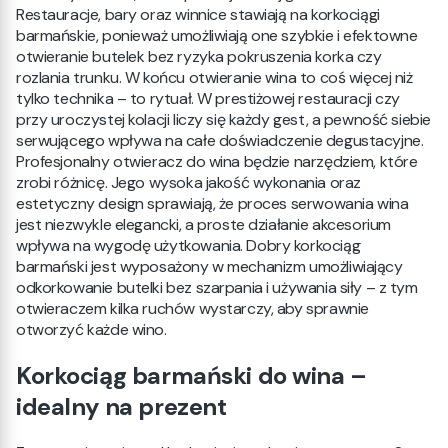
Restauracje, bary oraz winnice stawiają na korkociągi
barmańskie, ponieważ umożliwiają one szybkie i efektowne
otwieranie butelek bez ryzyka pokruszenia korka czy
rozlania trunku. W końcu otwieranie wina to coś więcej niż
tylko technika – to rytuał. W prestiżowej restauracji czy
przy uroczystej kolacji liczy się każdy gest, a pewność siebie
serwującego wpływa na całe doświadczenie degustacyjne.
Profesjonalny otwieracz do wina będzie narzędziem, które
zrobi różnicę. Jego wysoka jakość wykonania oraz
estetyczny design sprawiają, że proces serwowania wina
jest niezwykle elegancki, a proste działanie akcesorium
wpływa na wygodę użytkowania. Dobry korkociąg
barmański jest wyposażony w mechanizm umożliwiający
odkorkowanie butelki bez szarpania i używania siły – z tym
otwieraczem kilka ruchów wystarczy, aby sprawnie
otworzyć każde wino.
Korkociąg barmański do wina –
idealny na prezent