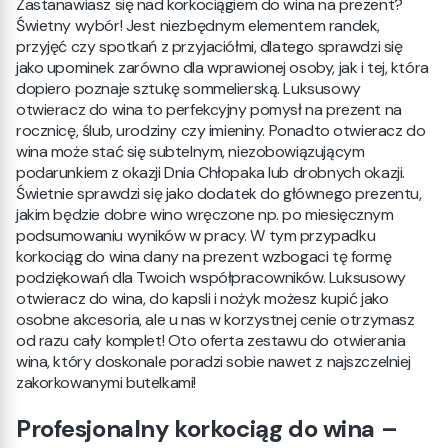
Zastanawiasz się nad korkociągiem do wina na prezent?
Świetny wybór! Jest niezbędnym elementem randek,
przyjęć czy spotkań z przyjaciółmi, dlatego sprawdzi się
jako upominek zarówno dla wprawionej osoby, jak i tej, która
dopiero poznaje sztukę sommelierską. Luksusowy
otwieracz do wina to perfekcyjny pomysł na prezent na
rocznicę, ślub, urodziny czy imieniny. Ponadto otwieracz do
wina może stać się subtelnym, niezobowiązującym
podarunkiem z okazji Dnia Chłopaka lub drobnych okazji.
Świetnie sprawdzi się jako dodatek do głównego prezentu,
jakim będzie dobre wino wręczone np. po miesięcznym
podsumowaniu wyników w pracy. W tym przypadku
korkociąg do wina dany na prezent wzbogaci tę formę
podziękowań dla Twoich współpracowników. Luksusowy
otwieracz do wina, do kapsli i nożyk możesz kupić jako
osobne akcesoria, ale u nas w korzystnej cenie otrzymasz
od razu cały komplet! Oto oferta zestawu do otwierania
wina, który doskonale poradzi sobie nawet z najszczelniej
zakorkowanymi butelkami!
Profesjonalny korkociąg do wina –