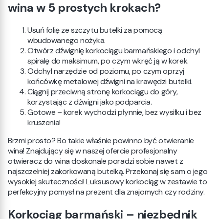
wina w 5 prostych krokach?
Usuń folię ze szczytu butelki za pomocą
wbudowanego nożyka.
Otwórz dźwignię korkociągu barmańskiego i odchyl
spiralę do maksimum, po czym wkręć ją w korek.
Odchyl narzędzie od poziomu, po czym oprzyj
końcówkę metalowej dźwigni na krawędzi butelki.
Ciągnij przeciwną stronę korkociągu do góry,
korzystając z dźwigni jako podparcia.
Gotowe – korek wychodzi płynnie, bez wysiłku i bez
kruszenia!
Brzmi prosto? Bo takie właśnie powinno być otwieranie
wina! Znajdujący się w naszej ofercie profesjonalny
otwieracz do wina doskonale poradzi sobie nawet z
najszczelniej zakorkowaną butelką. Przekonaj się sam o jego
wysokiej skuteczności! Luksusowy korkociąg w zestawie to
perfekcyjny pomysł na prezent dla znajomych czy rodziny.
Korkociąg barmański – niezbędnik