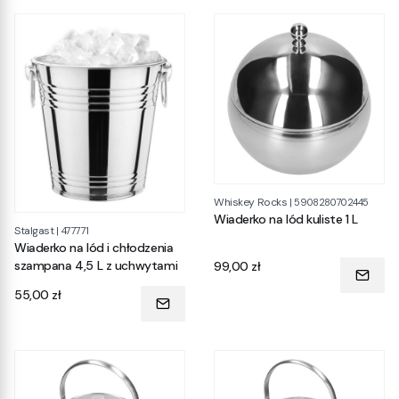
Whiskey Rocks
|
5908280702445
Wiaderko na lód kuliste 1 L
Stalgast
|
477771
Wiaderko na lód i chłodzenia
Cena
szampana 4,5 L z uchwytami
99,00 zł
Cena
55,00 zł