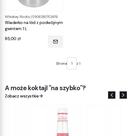
Whiskey Rocks
|
5908280702476
Wiaderko na lód z podwójnym
gwintem 1 L
Cena
85,00 zł
Strona
z 1
A może koktajl "na szybko"?
Zobacz wszystkie