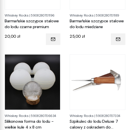
Whiskey Rocks
Whiskey Rocks
|
5908280701196
|
5908280701189
Barmańskie szczypce stalowe
Barmańskie szczypce stalowe
do lodu czarne premium
do lodu miedziane
Cena
Cena
20,00 zł
25,00 zł
Whiskey Rocks
Whiskey Rocks
|
5908280706634
|
5908280707334
Silikonowa forma do lodu -
Szpikulec do lodu Deluxe 7
wielkie kule 4 x 8 cm
calowy z oskradem do