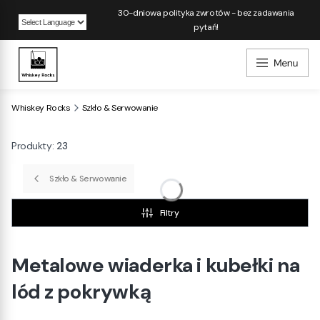
30-dniowa polityka zwrotów - bez zadawania
pytań!
Powered by
Whiskey Rocks
Szkło & Serwowanie
Produkty:
23
Szkło & Serwowanie
Filtry
Metalowe wiaderka i kubełki na
lód z pokrywką