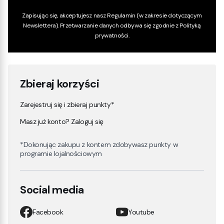
Zapisując się, akceptujesz nasz
Regulamin
(w zakresie dotyczącym
Newslettera). Przetwarzanie danych odbywa się zgodnie z
Polityką
prywatności
.
Zbieraj korzyści
Zarejestruj się i zbieraj punkty*
Masz już konto? Zaloguj się
*Dokonując zakupu z kontem zdobywasz punkty w
programie lojalnościowym
Social media
Facebook
Youtube