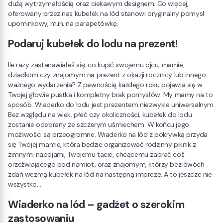
dużą wytrzymałością oraz ciekawym designem. Co więcej,
oferowany przez nas kubełek na lód stanowi oryginalny pomysł
upominkowy, m.in. na parapetówkę.
Podaruj kubełek do lodu na prezent!
Ile razy zastanawiałeś się, co kupić swojemu ojcu, mamie,
dziadkom czy znajomym na prezent z okazji rocznicy lub innego
ważnego wydarzenia? Z pewnością każdego roku pojawia się w
Twojej głowie pustka i kompletny brak pomysłów. My mamy na to
sposób. Wiaderko do lodu jest prezentem niezwykle uniwersalnym.
Bez względu na wiek, płeć czy okoliczności, kubełek do lodu
zostanie odebrany ze szczerym uśmiechem. W końcu jego
możliwości są przeogromne. Wiaderko na lód z pokrywką przyda
się Twojej mamie, która będzie organizować rodzinny piknik z
zimnymi napojami, Twojemu tacie, chcącemu zabrać coś
orzeźwiającego pod namiot, oraz znajomym, którzy bez dwóch
zdań wezmą kubełek na lód na następną imprezę. A to jeszcze nie
wszystko…
Wiaderko na lód – gadżet o szerokim
zastosowaniu