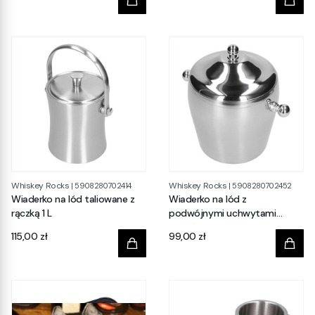
Whiskey Rocks
Whiskey Rocks
|
5908280702414
|
5908280702452
Wiaderko na lód taliowane z
Wiaderko na lód z
rączką 1 L
podwójnymi uchwytami
kształt bębna 1,2 L
Cena
Cena
115,00 zł
99,00 zł