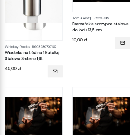
Tom-Gast
|
T-1550-135
Barmańskie szczypce stalowe
do lodu 13,5 cm
Cena
10,00 zł
Whiskey Rocks
|
5908280707167
Wiaderko na Lód na 1 Butelkę
Stalowe Srebrne 1,6L
Cena
45,00 zł