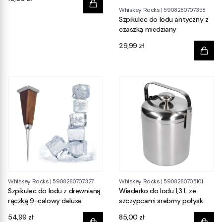
Whiskey Rocks
|
5908280707358
Szpikulec do lodu antyczny z
czaszką miedziany
Cena
29,99 zł
Whiskey Rocks
Whiskey Rocks
|
5908280707327
|
5908280705101
Szpikulec do lodu z drewnianą
Wiaderko do lodu 1,3 L ze
rączką 9-calowy deluxe
szczypcami srebrny połysk
Cena
Cena
54,99 zł
85,00 zł