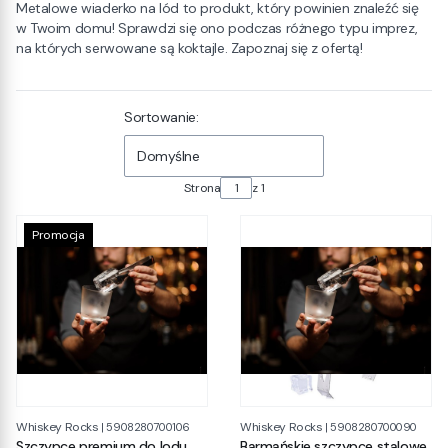
Metalowe wiaderko na lód to produkt, który powinien znaleźć się
w Twoim domu! Sprawdzi się ono podczas różnego typu imprez,
na których serwowane są koktajle. Zapoznaj się z ofertą!
Lista produktów
Sortowanie:
Domyślne
Strona
z 1
Promocja
Whiskey Rocks
Whiskey Rocks
|
5908280700106
|
5908280700090
Szczypce premium do lodu
Barmańskie szczypce stalowe