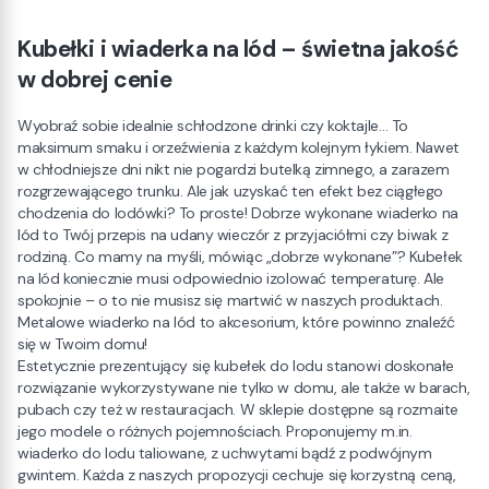
Kubełki i wiaderka na lód – świetna jakość
w dobrej cenie
Wyobraź sobie idealnie schłodzone drinki czy koktajle… To
maksimum smaku i orzeźwienia z każdym kolejnym łykiem. Nawet
w chłodniejsze dni nikt nie pogardzi butelką zimnego, a zarazem
rozgrzewającego trunku. Ale jak uzyskać ten efekt bez ciągłego
chodzenia do lodówki? To proste! Dobrze wykonane wiaderko na
lód to Twój przepis na udany wieczór z przyjaciółmi czy biwak z
rodziną. Co mamy na myśli, mówiąc „dobrze wykonane”? Kubełek
na lód koniecznie musi odpowiednio izolować temperaturę. Ale
spokojnie – o to nie musisz się martwić w naszych produktach.
Metalowe wiaderko na lód to akcesorium, które powinno znaleźć
się w Twoim domu!
Estetycznie prezentujący się kubełek do lodu stanowi doskonałe
rozwiązanie wykorzystywane nie tylko w domu, ale także w barach,
pubach czy też w restauracjach. W sklepie dostępne są rozmaite
jego modele o różnych pojemnościach. Proponujemy m.in.
wiaderko do lodu taliowane, z uchwytami bądź z podwójnym
gwintem. Każda z naszych propozycji cechuje się korzystną ceną,