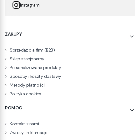
Instagram
Linki w stopce
ZAKUPY
Sprzedaż dla firm (B2B)
Sklep stacjonarny
Personalizowane produkty
Sposoby i koszty dostawy
Metody płatności
Polityka cookies
POMOC
Kontakt z nami
Zwroty i reklamacje