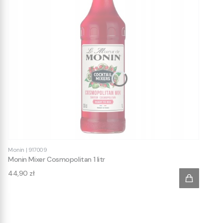
Monin
|
917009
Monin Mixer Cosmopolitan 1 litr
Cena
44,90 zł