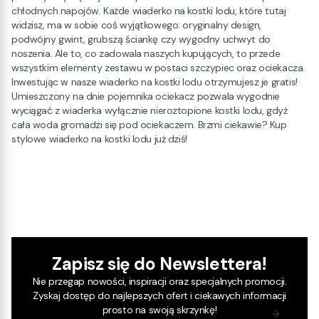
chłodnych napojów. Każde wiaderko na kostki lodu, które tutaj
widzisz, ma w sobie coś wyjątkowego: oryginalny design,
podwójny gwint, grubszą ściankę czy wygodny uchwyt do
noszenia. Ale to, co zadowala naszych kupujących, to przede
wszystkim elementy zestawu w postaci szczypiec oraz ociekacza.
Inwestując w nasze wiaderko na kostki lodu otrzymujesz je gratis!
Umieszczony na dnie pojemnika ociekacz pozwala wygodnie
wyciągać z wiaderka wyłącznie nieroztopione kostki lodu, gdyż
cała woda gromadzi się pod ociekaczem. Brzmi ciekawie? Kup
stylowe wiaderko na kostki lodu już dziś!
Zapisz się do Newslettera!
Nie przegap nowości, inspiracji oraz specjalnych promocji.
Zyskaj dostęp do najlepszych ofert i ciekawych informacji
prosto na swoją skrzynkę!