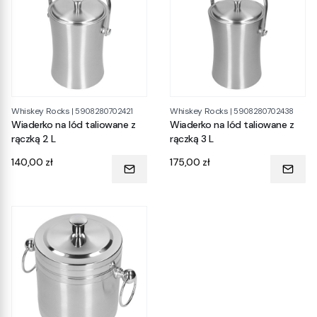
Whiskey Rocks
Whiskey Rocks
|
5908280702421
|
5908280702438
Wiaderko na lód taliowane z
Wiaderko na lód taliowane z
rączką 2 L
rączką 3 L
Cena
Cena
140,00 zł
175,00 zł