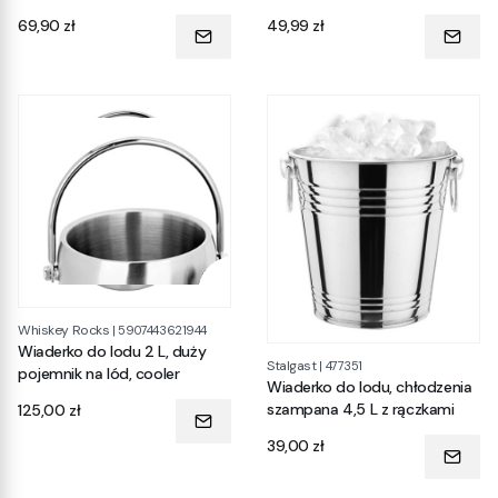
rozdrabniania
Cena
Cena
69,90 zł
49,99 zł
Whiskey Rocks
|
5907443621944
Wiaderko do lodu 2 L, duży
Stalgast
|
477351
pojemnik na lód, cooler
Wiaderko do lodu, chłodzenia
Cena
szampana 4,5 L z rączkami
125,00 zł
Cena
39,00 zł