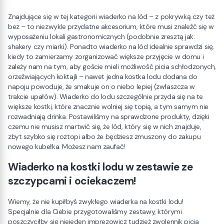
Znajdujące się w tej kategorii wiaderko na lód – z pokrywką czy też
bez – to niezwykle przydatne akcesorium, które musi znaleźć się w
wyposażeniu lokali gastronomicznych (podobnie zresztą jak:
shakery czy miarki). Ponadto wiaderko na lód idealnie sprawdzi się,
kiedy to zamierzamy zorganizować większe przyjęcie w domu i
zależy nam na tym, aby goście mieli możliwość picia schłodzonych,
orzeźwiających koktajli – nawet jedna kostka lodu dodana do
napoju powoduje, że smakuje on o niebo lepiej (zwłaszcza w
trakcie upałów). Wiaderko do lodu szczególnie przyda się na te
większe kostki, które znacznie wolniej się topią, a tym samym nie
rozwadniają drinka. Postawiliśmy na sprawdzone produkty, dzięki
czemu nie musisz martwić się, że lód, który się w nich znajduje,
zbyt szybko się roztopi albo że będziesz zmuszony do zakupu
nowego kubełka. Możesz nam zaufać!
Wiaderko na kostki lodu w zestawie ze
szczypcami i ociekaczem!
Wiemy, że nie kupiłbyś zwykłego wiaderka na kostki lodu!
Specjalnie dla Ciebie przygotowaliśmy zestawy, którymi
poszczyciłby się niejeden imprezowicz tudzież zwolennik picia