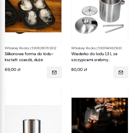
Whiskey Rocks
Whiskey Rocks
|
5908280702612
|
5907443621661
Silikonowa forma do lodu-
Wiaderko do lodu 1,3 L ze
kształt czaszki, duże
szczypcami srebrny
szczotkowany
Cena
Cena
69,00 zł
80,00 zł