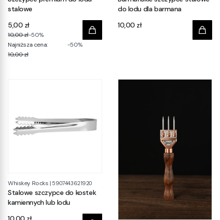
stalowe
do lodu dla barmana
Cena
5,00 zł
10,00 zł
10,00 zł
-50%
Najniższa cena:
-50%
10,00 zł
Whiskey Rocks
|
5907443621920
Stalowe szczypce do kostek
kamiennych lub lodu
Cena
10,00 zł