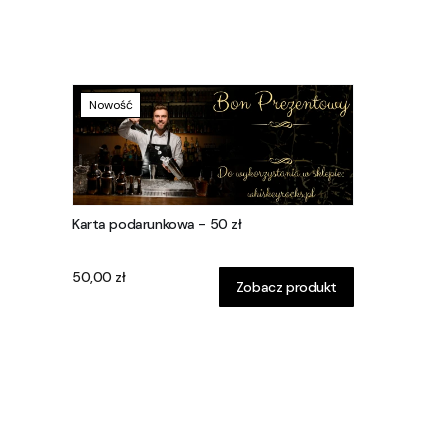
Nowość
Karta podarunkowa - 50 zł
Cena
50,00 zł
Zobacz produkt