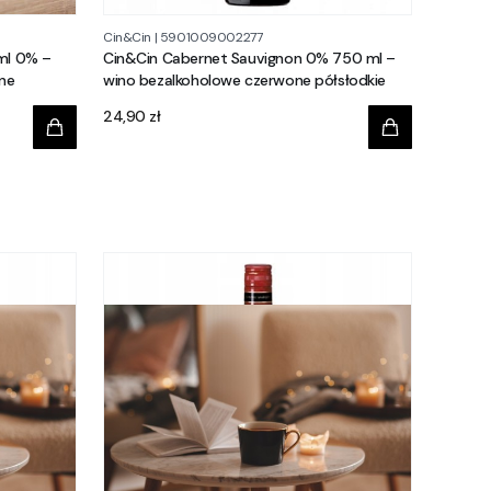
Cin&Cin
|
5901009002277
ml 0% –
Cin&Cin Cabernet Sauvignon 0% 750 ml –
ne
wino bezalkoholowe czerwone półsłodkie
Cena
24,90 zł