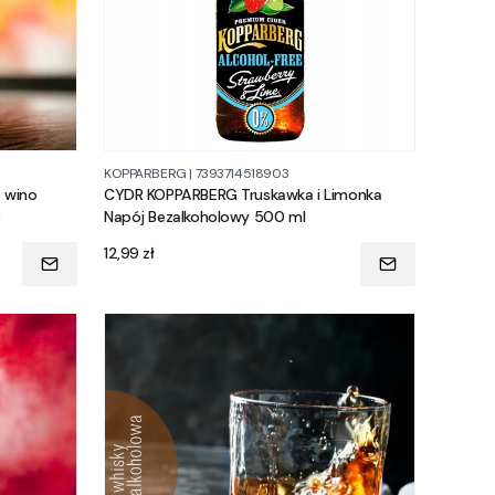
KOPPARBERG
|
7393714518903
– wino
CYDR KOPPARBERG Truskawka i Limonka
e
Napój Bezalkoholowy 500 ml
Cena
12,99 zł