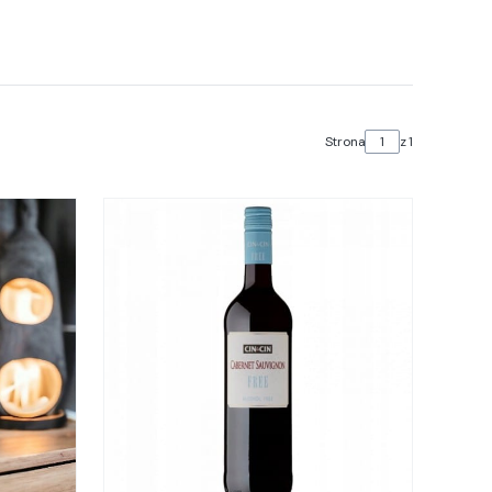
Strona
z 1