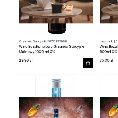
Grzaniec Galicyjski
|
16716975988
bez marki
|
5
Wino Bezalkoholowe Grzaniec Galicyjski
Wino Bezal
Malinowy 1000 ml 0%
500ml 0%
Cena
Cena
29,90 zł
35,00 zł