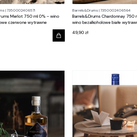
ums
|
7350002406571
Barrels&Drums
|
7350002406564
Drums Merlot 750 ml 0% – wino
Barrels&Drums Chardonnay 750 
lowe czerwone wytrawne
wino bezalkoholowe białe wytraw
Cena
49,90 zł