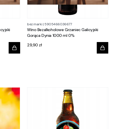
bez marki
|
5905466036677
cyjski
Wino Bezalkoholowe Grzaniec Galicyjski
Gorąca Dynia 1000 ml 0%
Cena
29,90 zł