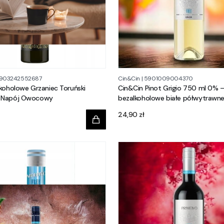
903242552687
Cin&Cin
|
5901009004370
koholowe Grzaniec Toruński
Cin&Cin Pinot Grigio 750 ml 0% 
 Napój Owocowy
bezalkoholowe białe półwytrawn
Cena
24,90 zł