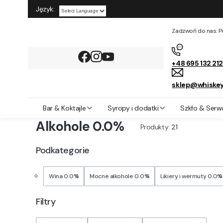
Język:
Powered by
Zadzwoń do nas: Pon
+48 695 132 21
sklep@whiskey
Whiskey Rocks
Alkohole 0.0%
Bar & Koktajle
Syropy i dodatki
Szkło & Serw
Alkohole 0.0%
Produkty:
21
Podkategorie
Wina 0.0%
Mocne alkohole 0.0%
Likiery i wermuty 0.0%
Filtry