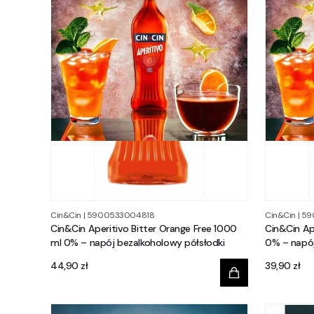
Cin&Cin
|
5900533004818
Cin&Cin
|
59
Cin&Cin Aperitivo Bitter Orange Free 1000
Cin&Cin Ap
ml 0% – napój bezalkoholowy półsłodki
0% – napój
Cena
Cena
44,90 zł
39,90 zł