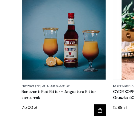
Herzberger
|
3012990033606
KOPPARBER
Beneventi Red Bitter - Angostura Bitter
CYDR KOPP
zamiennik
Gruszka 5
Cena
Cena
75,00 zł
12,99 zł