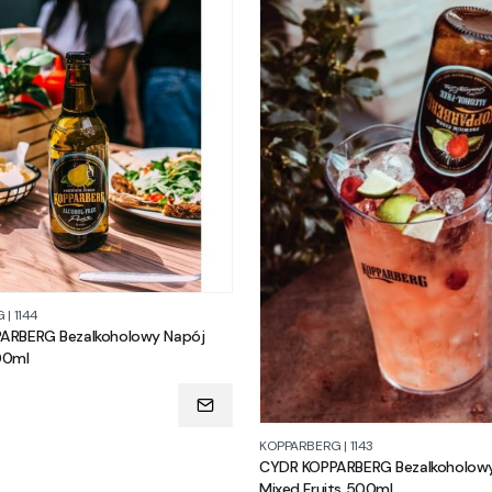
G
|
1144
ARBERG Bezalkoholowy Napój
00ml
KOPPARBERG
|
1143
CYDR KOPPARBERG Bezalkoholow
Mixed Fruits 500ml