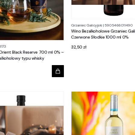
Grzaniec Galicyjski
|
5905466011490
Wino Bezalkoholowe Grzaniec Gali
Czerwone Słodkie 1000 ml 0%
Cena
173
32,50 zł
 Orient Black Reserve 700 ml 0% –
zalkoholowy typu whisky