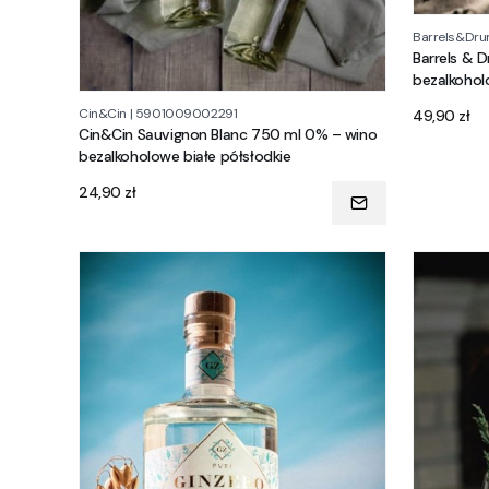
Barrels&Dr
Barrels & 
bezalkoho
Cena
Cin&Cin
|
5901009002291
49,90 zł
Cin&Cin Sauvignon Blanc 750 ml 0% – wino
bezalkoholowe białe półsłodkie
Cena
24,90 zł