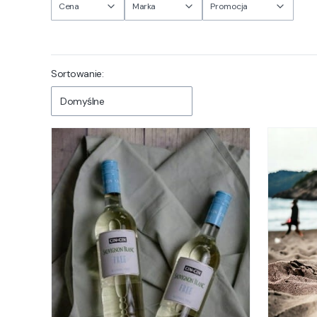
Cena
Marka
Promocja
Koniec filtrów
Lista produktów
Sortowanie:
Domyślne