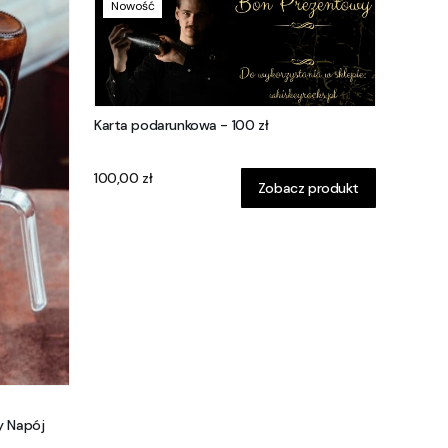
Nowość
Karta podarunkowa - 100 zł
Cena
100,00 zł
Zobacz produkt
y Napój