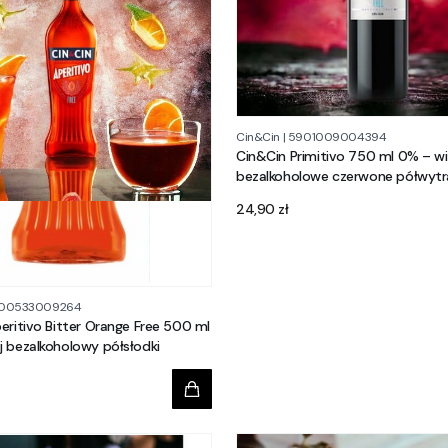
Cin&Cin
|
5901009004394
Cin&Cin Primitivo 750 ml 0% – w
bezalkoholowe czerwone półwyt
Cena
24,90 zł
00533009264
eritivo Bitter Orange Free 500 ml
 bezalkoholowy półsłodki