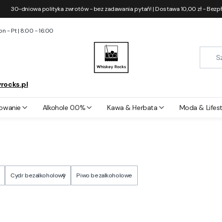
30-dniowa polityka zwrotów - bez zadawania pytań! | Dostawa 10,00 zł - Bezp
 - Pt | 8:00 - 16:00
2
rocks.pl
owanie
Alkohole 0.0%
Kawa & Herbata
Moda & Lifest
Cydr bezalkoholowy
Piwo bezalkoholowe