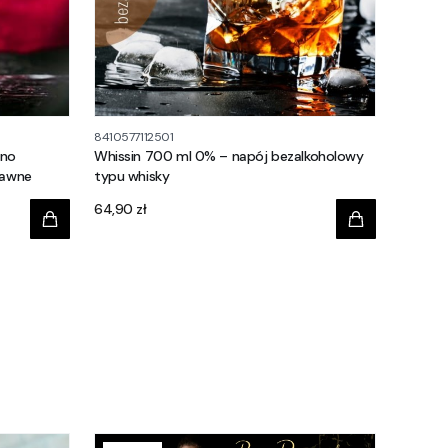
8410577112501
ino
Whissin 700 ml 0% – napój bezalkoholowy
rawne
typu whisky
Cena
64,90 zł