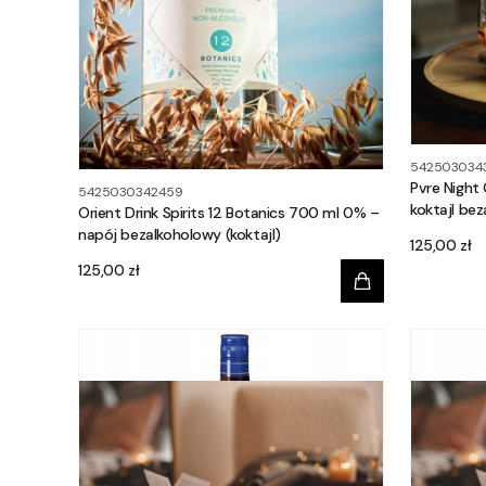
5425030343
Pvre Night
5425030342459
koktajl be
Orient Drink Spirits 12 Botanics 700 ml 0% –
napój bezalkoholowy (koktajl)
Cena
125,00 zł
Cena
125,00 zł